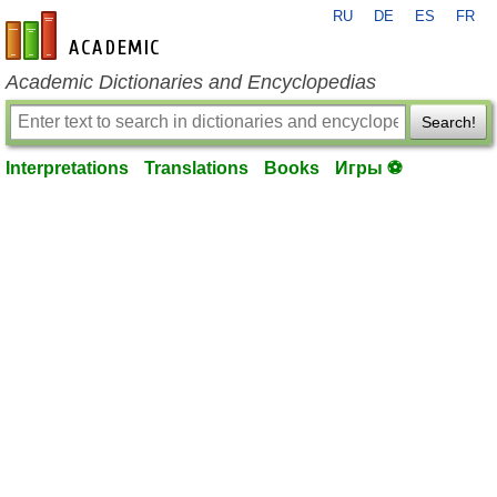
RU
DE
ES
FR
en-academic.com
Academic Dictionaries and Encyclopedias
Search!
Interpretations
Translations
Books
Игры ⚽