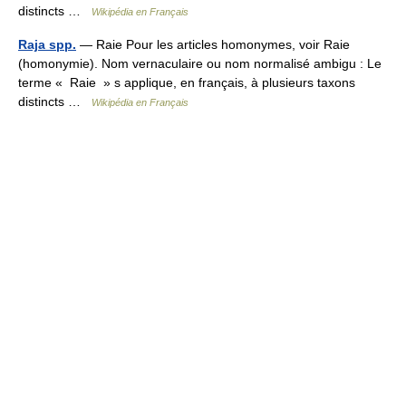
distincts …
Wikipédia en Français
Raja spp.
— Raie Pour les articles homonymes, voir Raie
(homonymie). Nom vernaculaire ou nom normalisé ambigu : Le
terme « Raie » s applique, en français, à plusieurs taxons
distincts …
Wikipédia en Français