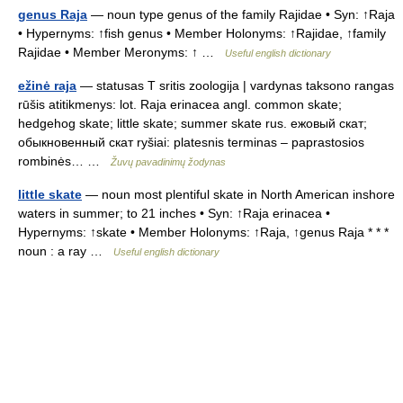
genus Raja
— noun type genus of the family Rajidae • Syn: ↑Raja
• Hypernyms: ↑fish genus • Member Holonyms: ↑Rajidae, ↑family
Rajidae • Member Meronyms: ↑ …
Useful english dictionary
ežinė raja
— statusas T sritis zoologija | vardynas taksono rangas
rūšis atitikmenys: lot. Raja erinacea angl. common skate;
hedgehog skate; little skate; summer skate rus. ежовый скат;
обыкновенный скат ryšiai: platesnis terminas – paprastosios
rombinės… …
Žuvų pavadinimų žodynas
little skate
— noun most plentiful skate in North American inshore
waters in summer; to 21 inches • Syn: ↑Raja erinacea •
Hypernyms: ↑skate • Member Holonyms: ↑Raja, ↑genus Raja * * *
noun : a ray …
Useful english dictionary