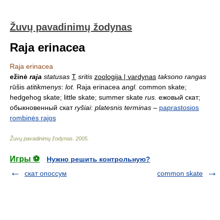
Žuvų pavadinimų žodynas
Raja erinacea
Raja erinacea
ežinė
raja
statusas
T
sritis
zoologija | vardynas
taksono rangas
rūšis
atitikmenys
:
lot.
Raja erinacea
angl.
common skate;
hedgehog skate; little skate; summer skate
rus.
ежовый скат;
обыкновенный скат
ryšiai
:
platesnis terminas
–
paprastosios
rombinės rajos
Žuvų pavadinimų žodynas
.
2005
.
Игры ⚽
Нужно решить контрольную?
скат опоссум
common skate