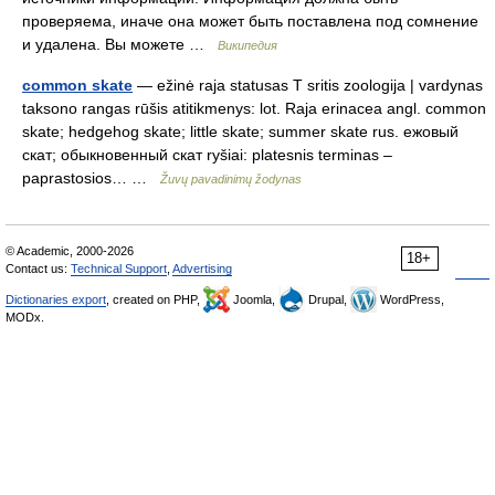
проверяема, иначе она может быть поставлена под сомнение
и удалена. Вы можете …
Википедия
common skate
— ežinė raja statusas T sritis zoologija | vardynas
taksono rangas rūšis atitikmenys: lot. Raja erinacea angl. common
skate; hedgehog skate; little skate; summer skate rus. ежовый
скат; обыкновенный скат ryšiai: platesnis terminas –
paprastosios… …
Žuvų pavadinimų žodynas
© Academic, 2000-2026
18+
Contact us:
Technical Support
,
Advertising
Dictionaries export
, created on PHP,
Joomla,
Drupal,
WordPress,
MODx.