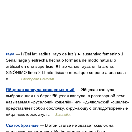
raya
— I (Del lat. radius, rayo de luz.) ► sustantivo femenino 1
Señal larga y estrecha hecha o formada de modo natural o
artificial en una superficie: ■ hizo varias rayas en la arena.
SINÓNIMO línea 2 Límite físico o moral que se pone a una cosa
o… …
Enciclopedia Universal
Яйцевая капсула хрящевых рыб
— Яйцевая капсула,
выброшенная на берег Яйцевая капсула, в разговорной речи
называемая «русалочий кошелёк» или «дьявольский кошелёк»
представляет собой оболочку, окружающую оплодотворённые
яйца некоторых акул …
Википедия
Скатообразные
— В этой статье не хватает ссылок на
источники информации. Информация должна быть