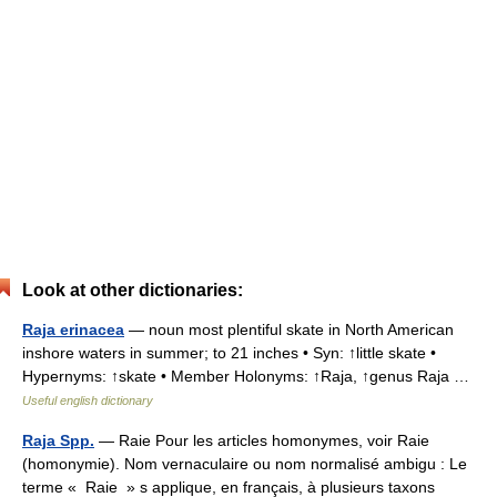
Look at other dictionaries:
Raja erinacea
— noun most plentiful skate in North American
inshore waters in summer; to 21 inches • Syn: ↑little skate •
Hypernyms: ↑skate • Member Holonyms: ↑Raja, ↑genus Raja …
Useful english dictionary
Raja Spp.
— Raie Pour les articles homonymes, voir Raie
(homonymie). Nom vernaculaire ou nom normalisé ambigu : Le
terme « Raie » s applique, en français, à plusieurs taxons